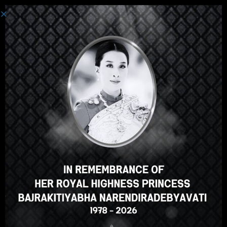
Đăng Nhập
Hey there, great course, right?
Do you like this course?
ENROLL COURSE
Select your language
Vietnamese
English
ภาษาไทย