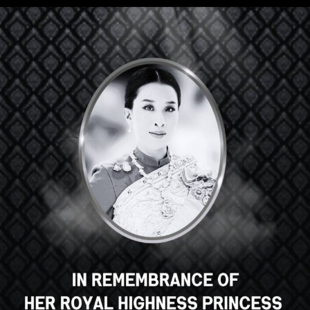
Hey there, great course, right?
Do you like this course?
ENROLL COURSE
Select your language