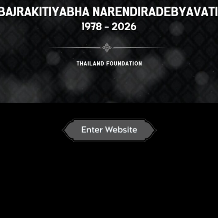
ไทย
English
Russian
Korean
J
an
French
Vietnamese
Chinese
ລາວ
ខ្មែរ
မြန်မာဘာသာ