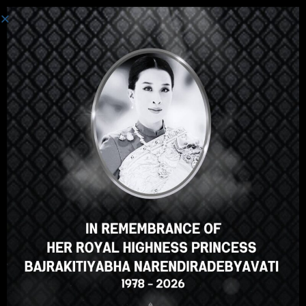
เข้าสู่ระบบ
Hey there, great course, right?
Do you like this course?
ENROLL COURSE
Select your language
ภาษาไทย
English
Russian