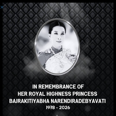
เข้าสู่ระบบ
Hey there, great course, right?
Do you like this course?
ENROLL COURSE
Select your language
ภาษาไทย
English
Russian