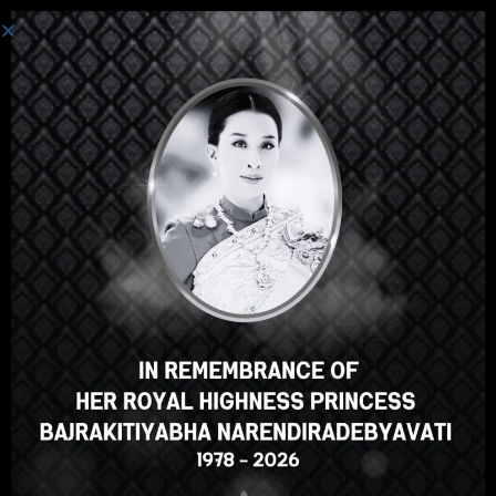
Авторизация
Привет, отличный курс,
правда? Вам нравится этот
курс?
ЗАЧИСЛЕНИЕ НА КУРС
Select your language
Russian
English
ภาษาไทย