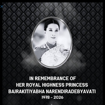
Авторизация
Привет, отличный курс,
правда? Вам нравится этот
курс?
ЗАЧИСЛЕНИЕ НА КУРС
Select your language
Russian
English
ภาษาไทย