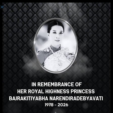
Авторизация
Привет, отличный курс,
правда? Вам нравится этот
курс?
ЗАЧИСЛЕНИЕ НА КУРС
Select your language
Russian
English
ภาษาไทย