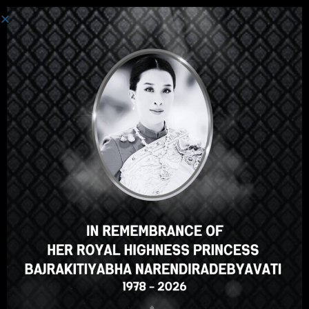
စနစ်ကို ဝင်ပါသည်။
ဟေ့အဲဒီမှာ၊အလွန်ကြီးစွာသော
သင်တန်း၊မှန်သော? သင်ကဲ့သို့ဤ
အသင်တန်းအမှတ်စဥ်?
ENROLL COURSE
Select your language
မြန်မာဘာသာ
English
ภาษาไทย