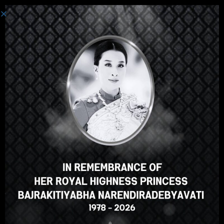
စနစ်ကို ဝင်ပါသည်။
ဟေ့အဲဒီမှာ၊အလွန်ကြီးစွာသော
သင်တန်း၊မှန်သော? သင်ကဲ့သို့ဤ
အသင်တန်းအမှတ်စဥ်?
ENROLL COURSE
Select your language
မြန်မာဘာသာ
English
ภาษาไทย