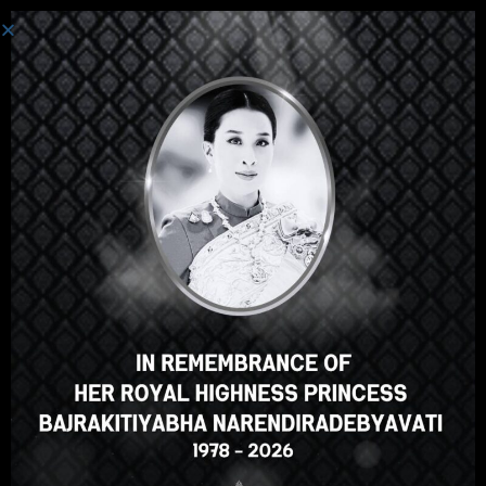
စနစ်ကို ဝင်ပါသည်။
ဟေ့အဲဒီမှာ၊အလွန်ကြီးစွာသော
သင်တန်း၊မှန်သော? သင်ကဲ့သို့ဤ
အသင်တန်းအမှတ်စဥ်?
ENROLL COURSE
Select your language
မြန်မာဘာသာ
English
ภาษาไทย