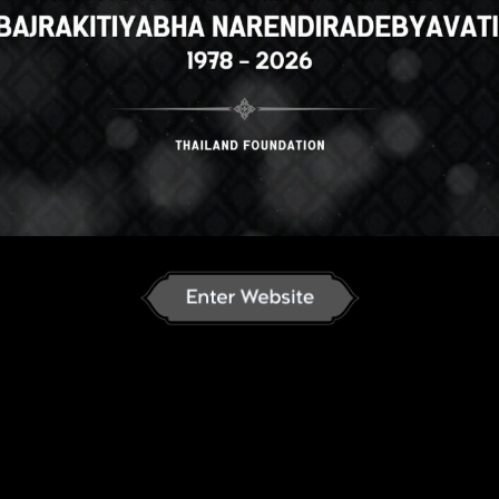
ာဘာသာ
English
ภาษาไทย
Russian
nese
German
French
Vietnamese
se
ພາສາລາວ
ខ្មែរ