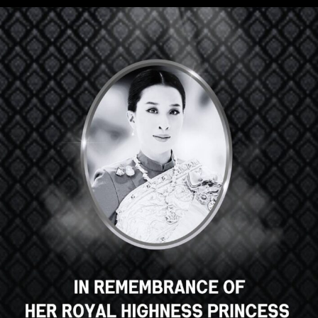
ဟေ့အဲဒီမှာ၊အလွန်ကြီးစွာသော
သင်တန်း၊မှန်သော? သင်ကဲ့သို့ဤ
အသင်တန်းအမှတ်စဥ်?
ENROLL COURSE
Select your language