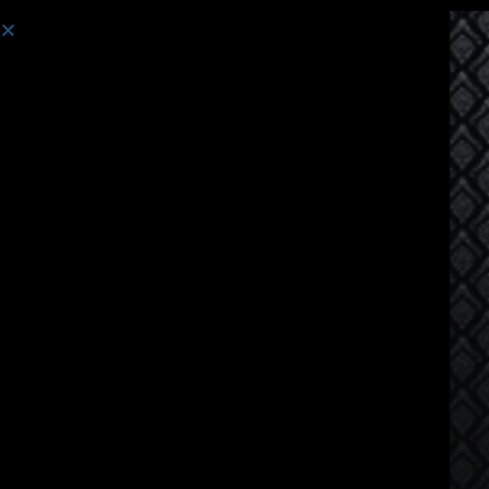
သင်တန်း:
Thai Language Course for Japanese Speakers