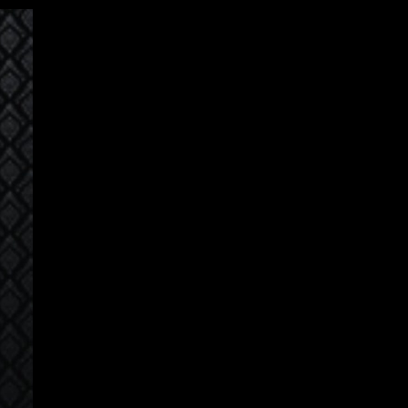
စနစ်ကို ဝင်ပါသည်။