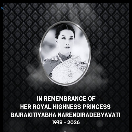
စနစ်ကို ဝင်ပါသည်။
ဟေ့အဲဒီမှာ၊အလွန်ကြီးစွာသော
သင်တန်း၊မှန်သော? သင်ကဲ့သို့ဤ
အသင်တန်းအမှတ်စဥ်?
ENROLL COURSE
Select your language
မြန်မာဘာသာ
English
ภาษาไทย