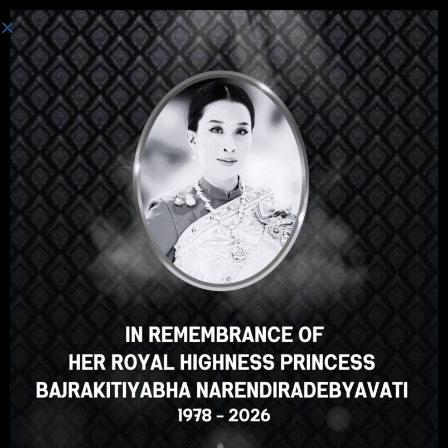
စနစ်ကို ဝင်ပါသည်။
ဟေ့အဲဒီမှာ၊အလွန်ကြီးစွာသော
သင်တန်း၊မှန်သော? သင်ကဲ့သို့ဤ
အသင်တန်းအမှတ်စဥ်?
ENROLL COURSE
Select your language
မြန်မာဘာသာ
English
ภาษาไทย