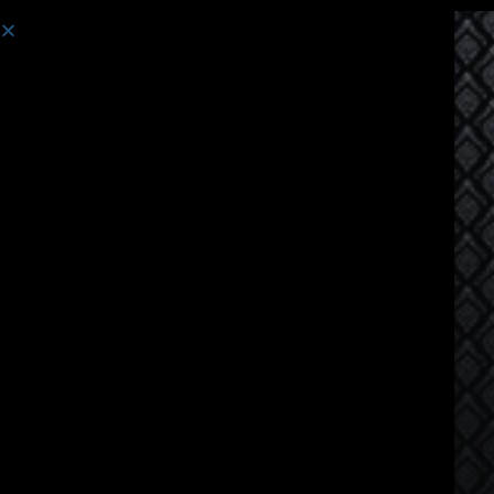
ຄອສຮຽນ:
Thai Language Course for Vietnamese Spea...