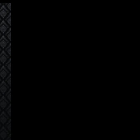
ເຂົ້າສູ່ລະບົບ