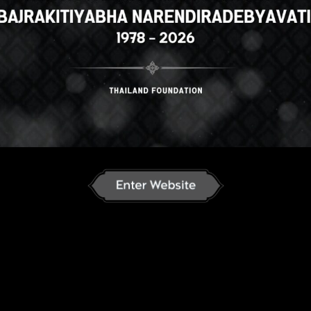
ລາວ
English
ภาษาไทย
Russian
nese
German
French
Vietnamese
se
ខ្មែរ
မြန်မာဘာသာ