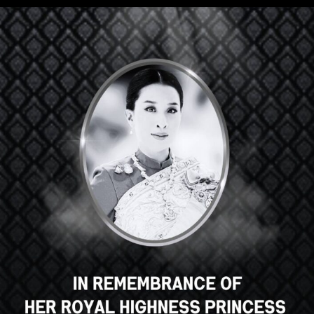
Hey there, great course, right?
Do you like this course?
ENROLL COURSE
Select your language