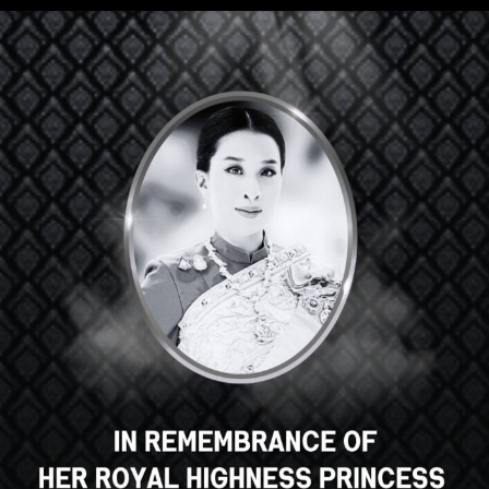
Hey there, great course, right?
Do you like this course?
ENROLL COURSE
Select your language