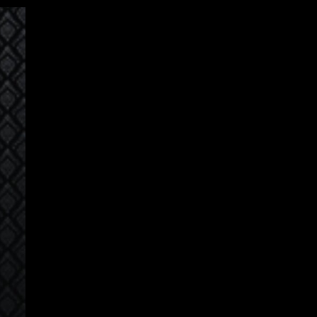
ເຂົ້າສູ່ລະບົບ