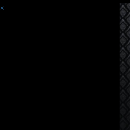
ຄອສຮຽນ:
Thai Language Course for Vietnamese Spea...