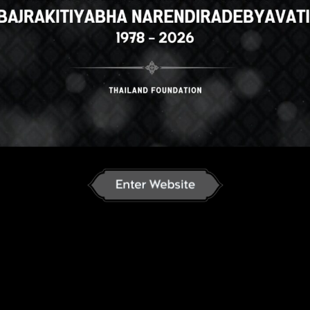
ລາວ
English
ภาษาไทย
Russian
nese
German
French
Vietnamese
se
ខ្មែរ
မြန်မာဘာသာ