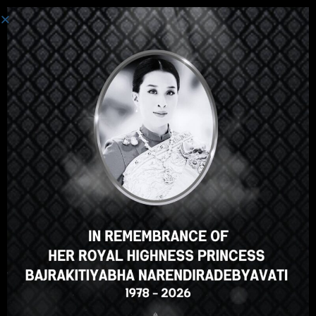
ເຂົ້າສູ່ລະບົບ
Hey there, great course, right?
Do you like this course?
ENROLL COURSE
Select your language
ພາສາລາວ
English
ภาษาไทย