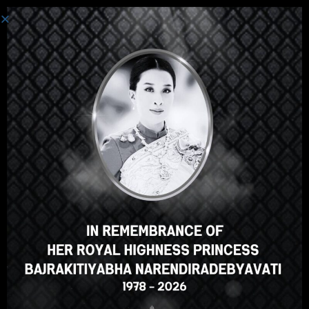
ເຂົ້າສູ່ລະບົບ
Hey there, great course, right?
Do you like this course?
ENROLL COURSE
Select your language
ພາສາລາວ
English
ภาษาไทย