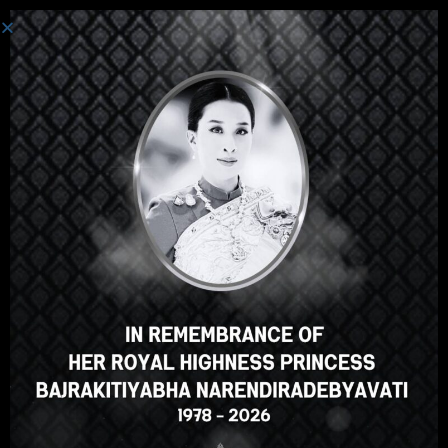
ເຂົ້າສູ່ລະບົບ
Hey there, great course, right?
Do you like this course?
ENROLL COURSE
Select your language
ພາສາລາວ
English
ภาษาไทย