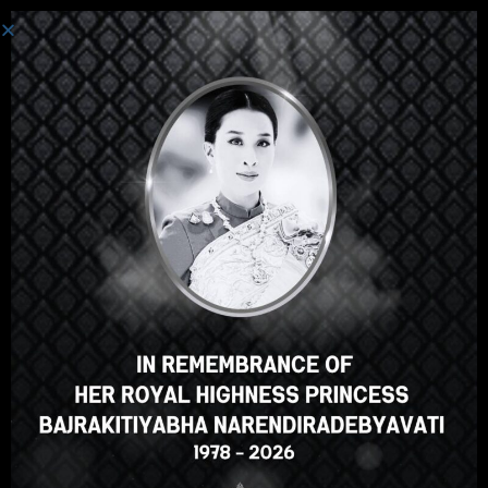
ເຂົ້າສູ່ລະບົບ
Hey there, great course, right?
Do you like this course?
ENROLL COURSE
Select your language
ພາສາລາວ
English
ภาษาไทย