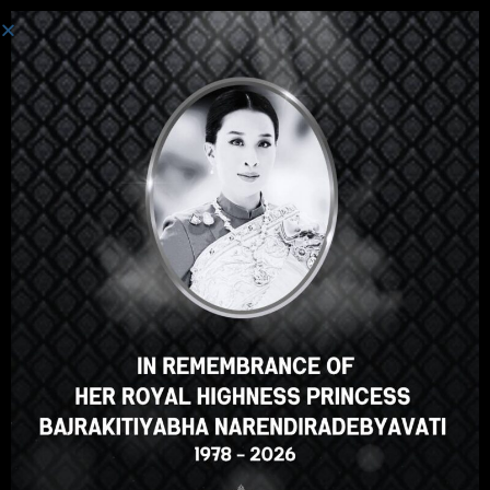
ເຂົ້າສູ່ລະບົບ
Hey there, great course, right?
Do you like this course?
ENROLL COURSE
Select your language
ພາສາລາວ
English
ภาษาไทย