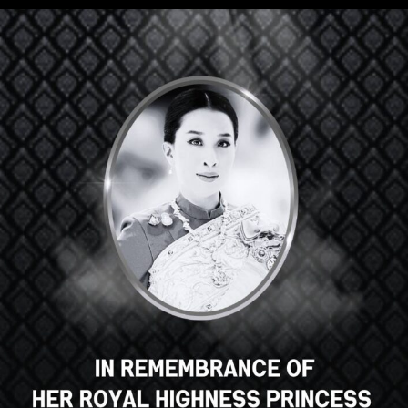
Hey there, great course, right?
Do you like this course?
ENROLL COURSE
Select your language