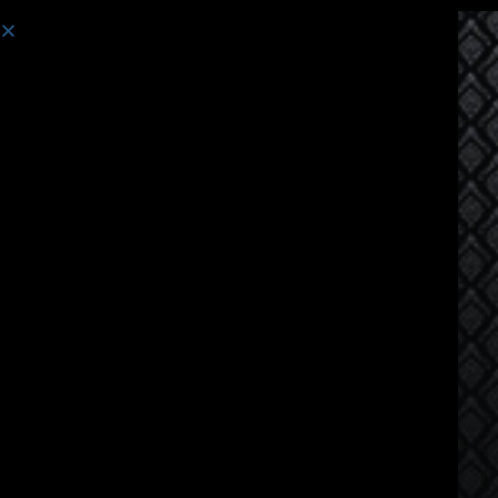
ຄອສຮຽນ:
ຫຼັກສູດພາສາໄທສຳລັບຜູ້ເວົ້າພາສາຂະແມ