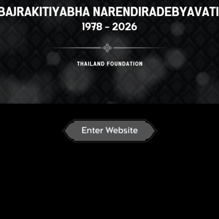
ລາວ
English
ภาษาไทย
Russian
nese
German
French
Vietnamese
se
ខ្មែរ
မြန်မာဘာသာ