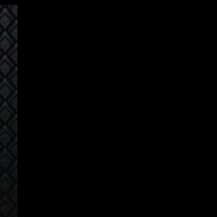
ເຂົ້າສູ່ລະບົບ