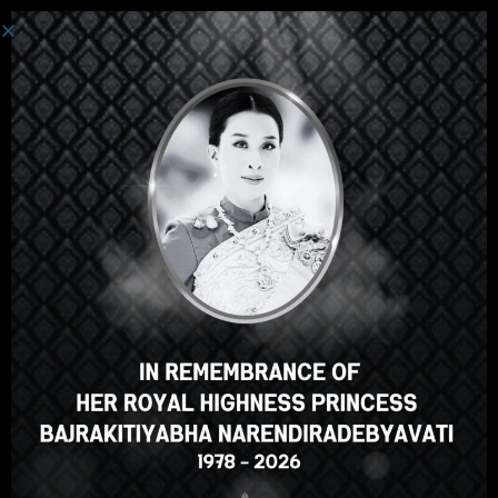
ເຂົ້າສູ່ລະບົບ
Hey there, great course, right?
Do you like this course?
ENROLL COURSE
Select your language
ພາສາລາວ
English
ภาษาไทย