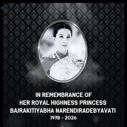
ເຂົ້າສູ່ລະບົບ
Hey there, great course, right?
Do you like this course?
ENROLL COURSE
Select your language
ພາສາລາວ
English
ภาษาไทย