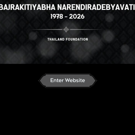
n
English
ภาษาไทย
Russian
J
an
French
Vietnamese
Chinese
ລາວ
ខ្មែរ
မြန်မာဘာသာ