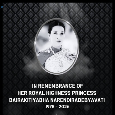
ログイン
Hey there, great course, right?
Do you like this course?
ENROLL COURSE
Select your language
Japanese
English
ภาษาไทย