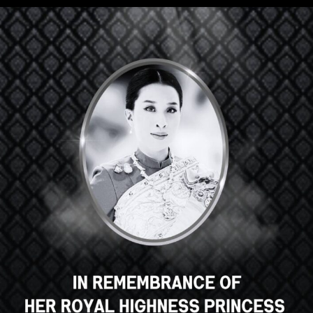
Hey there, great course, right?
Do you like this course?
ENROLL COURSE
Select your language