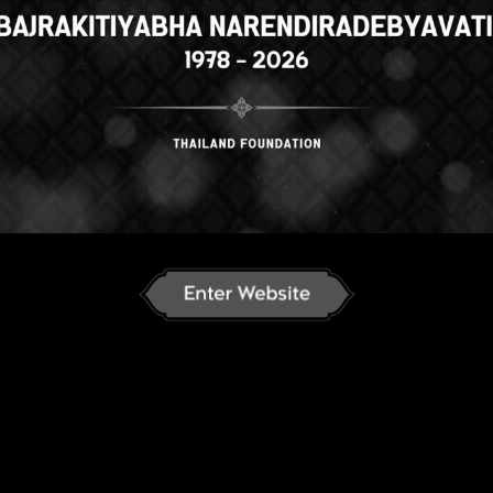
ese
English
ภาษาไทย
Russian
an
French
Vietnamese
Chinese
ລາວ
ខ្មែរ
မြန်မာဘာသာ