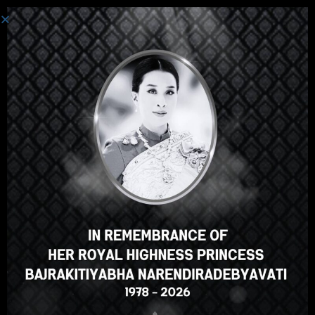
ログイン
Hey there, great course, right?
Do you like this course?
ENROLL COURSE
Select your language
Japanese
English
ภาษาไทย