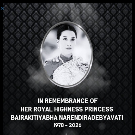
Connexion
Salut, super cours, n'est-ce pas
? Vous aimez ce cours ?
S'INSCRIRE À UN COURS
Select your language
French
English
ภาษาไทย