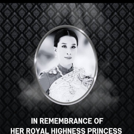
Salut, super cours, n'est-ce pas ?
Vous aimez ce cours ?
S'INSCRIRE À UN COURS
Select your language