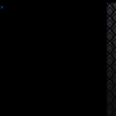
Cours:
Thai Language Course for Vietnamese Spea...