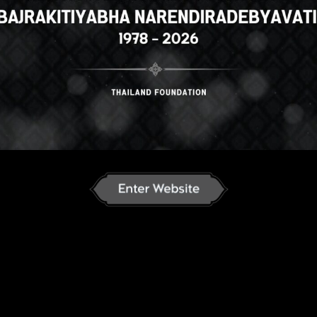
h
English
ภาษาไทย
Russian
Ko
nese
German
Vietnamese
Chinese
ລາວ
ខ្មែរ
မြန်မာဘာသာ