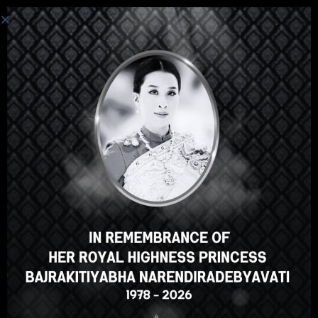
Connexion
Salut, super cours, n'est-ce pas
? Vous aimez ce cours ?
S'INSCRIRE À UN COURS
Select your language
French
English
ภาษาไทย