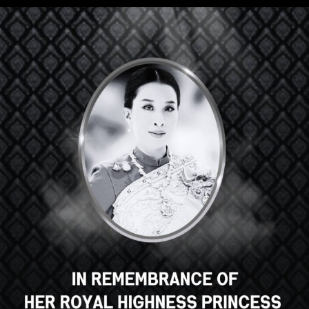
Hola, un gran curso, ¿verdad? ¿Te
gusta este curso?
INSCRIBIRSE EN EL CURSO
Select your language