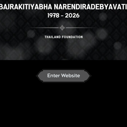
h
English
ภาษาไทย
Russian
K
nese
German
French
Vietnamese
se
ພາສາລາວ
ខ្មែរ
မြန်မာဘာသာ