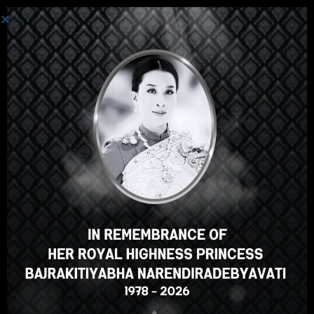
Iniciar Sesión
Hola, un gran curso, ¿verdad?
¿Te gusta este curso?
INSCRIBIRSE EN EL CURSO
Select your language
Spanish
English
ภาษาไทย
Russian
Korean
Japanese