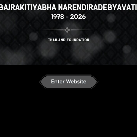
h
English
ภาษาไทย
Russian
K
nese
German
French
Vietnamese
se
ພາສາລາວ
ខ្មែរ
မြန်မာဘာသာ