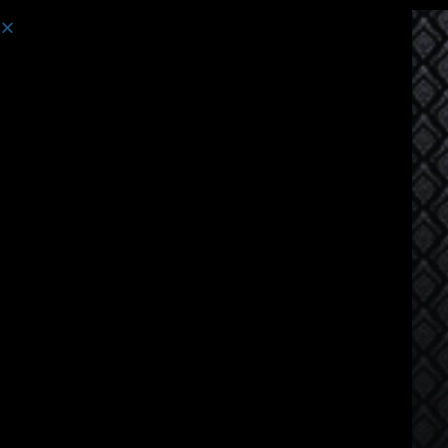
Curso:
Curso de idioma tailandés para hablantes de japonés