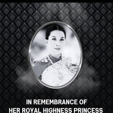
Hola, un gran curso, ¿verdad? ¿Te
gusta este curso?
INSCRIBIRSE EN EL CURSO
Select your language