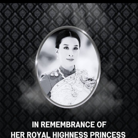
Hola, un gran curso, ¿verdad? ¿Te
gusta este curso?
INSCRIBIRSE EN EL CURSO
Select your language