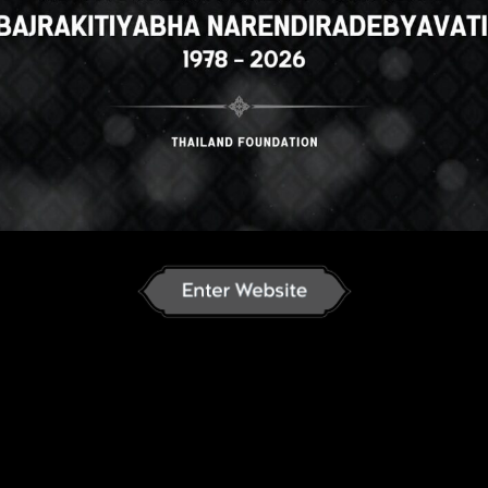
h
English
ภาษาไทย
Russian
K
nese
German
French
Vietnamese
se
ພາສາລາວ
ខ្មែរ
မြန်မာဘာသာ