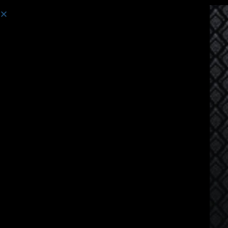
Curso:
Curso de idioma tailandés para hablantes de birmano