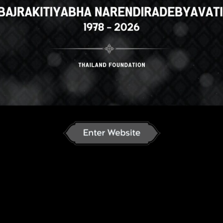
h
English
ภาษาไทย
Russian
K
nese
German
French
Vietnamese
se
ພາສາລາວ
ខ្មែរ
မြန်မာဘာသာ