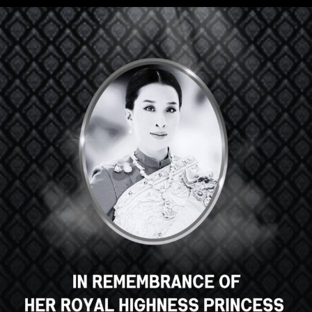
Hola, un gran curso, ¿verdad? ¿Te
gusta este curso?
INSCRIBIRSE EN EL CURSO
Select your language