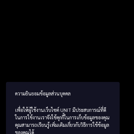
ความยินยอมข้อมูลส่วนบุคคล
ONLINE-
เพื่อให้ผู้ใช้งานเว็บไซต์
UNIT
มีประสบการณ์ที่ดี
ในการใช้งานเราจึงใช้คุกกี้ในการเก็บข้อมูลของคุณ
Alle 
คุณสามารถเรียนรู้เพิ่มเติมเกี่ยวกับวิธีการใช้ข้อมูล
FAQ
ของคุณได้