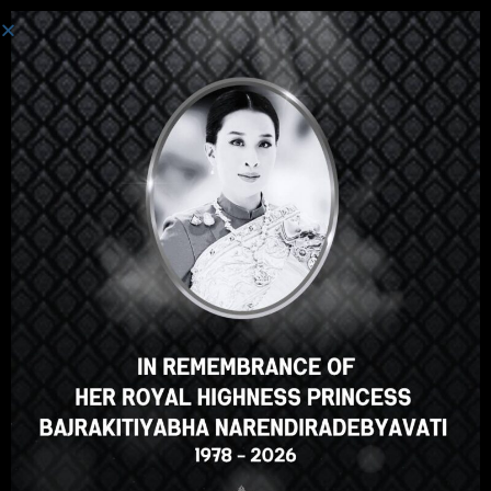
Einloggen
Hallo, toller Kurs, oder? Gefällt
Ihnen dieser Kurs?
FÜR DEN KURS ANMELDEN
Select your language
German
English
ภาษาไทย