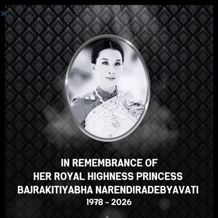
Einloggen
Hallo, toller Kurs, oder? Gefällt
Ihnen dieser Kurs?
FÜR DEN KURS ANMELDEN
Select your language
German
English
ภาษาไทย