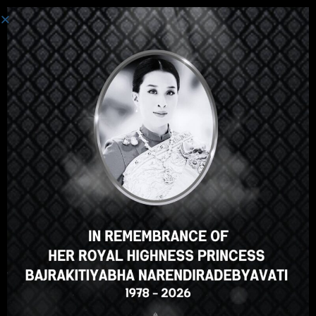
Login
Hey there, great course, right?
Do you like this course?
ENROLL COURSE
Select your language
English
ภาษาไทย
Russian