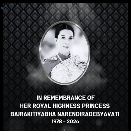
Login
Hey there, great course, right?
Do you like this course?
ENROLL COURSE
Select your language
English
ภาษาไทย
Russian