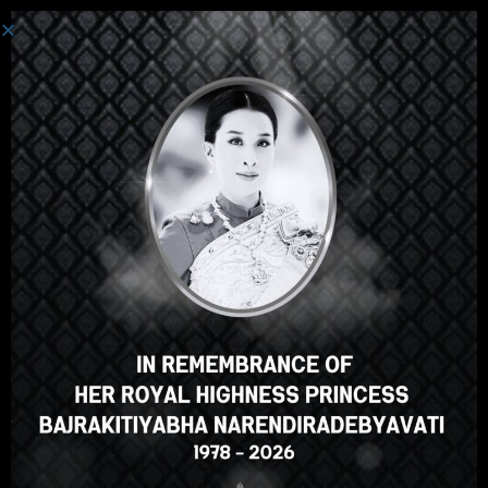
Login
Hey there, great course, right?
Do you like this course?
ENROLL COURSE
Select your language
English
ภาษาไทย
Russian