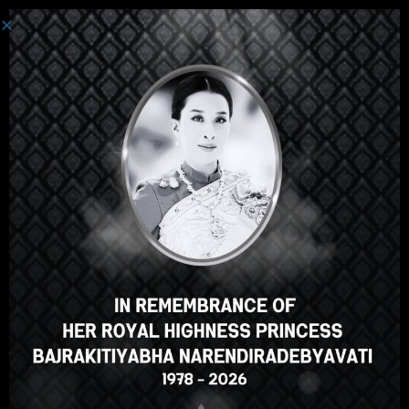
Login
Hey there, great course, right?
Do you like this course?
ENROLL COURSE
Select your language
English
ภาษาไทย
Russian