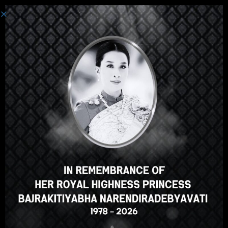
Login
Hey there, great course, right?
Do you like this course?
ENROLL COURSE
Select your language
English
ภาษาไทย
Russian