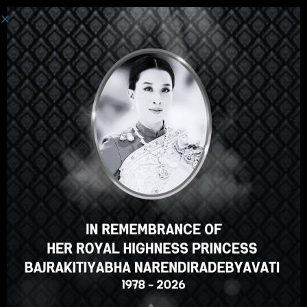
Login
Hey there, great course, right?
Do you like this course?
ENROLL COURSE
Select your language
English
ภาษาไทย
Russian