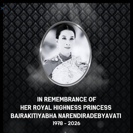
Login
Hey there, great course, right?
Do you like this course?
ENROLL COURSE
Select your language
English
ภาษาไทย
Russian