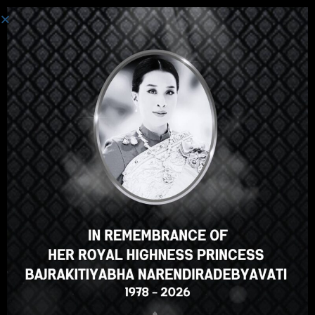
Login
Hey there, great course, right?
Do you like this course?
ENROLL COURSE
Select your language
English
ภาษาไทย
Russian