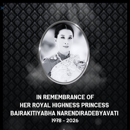
Login
Hey there, great course, right?
Do you like this course?
ENROLL COURSE
Select your language
English
ภาษาไทย
Russian