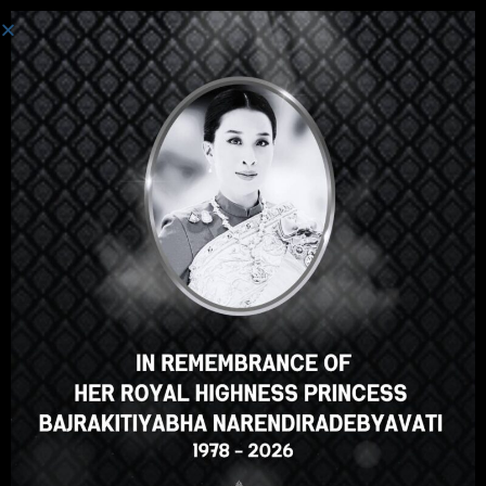
Login
Hey there, great course, right?
Do you like this course?
ENROLL COURSE
Select your language
English
ภาษาไทย
Russian