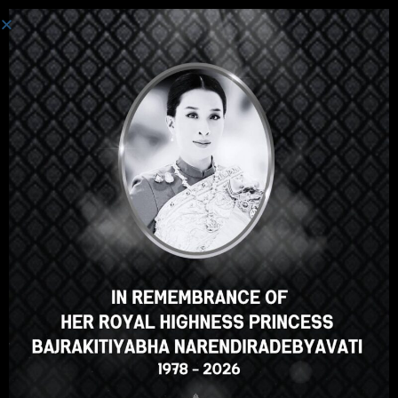
Login
Hey there, great course, right?
Do you like this course?
ENROLL COURSE
Select your language
English
ภาษาไทย
Russian