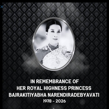
Login
Hey there, great course, right?
Do you like this course?
ENROLL COURSE
Select your language
English
ภาษาไทย
Russian